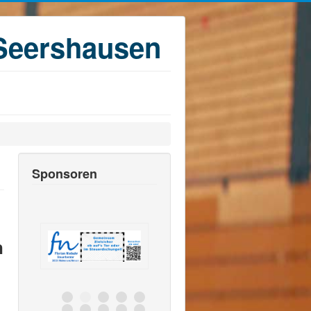
Seershausen
Sponsoren
n
o