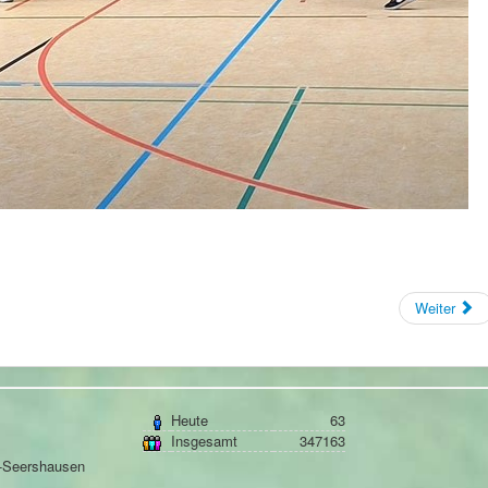
Weiter
Heute
63
Insgesamt
347163
n-Seershausen