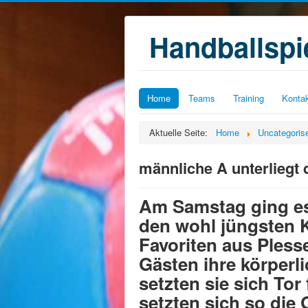
Handballsp
Home
Teams
Training
Konta
Aktuelle Seite:
Home
Uncategoris
männliche A unterliegt 
Am Samstag ging es
den wohl jüngsten K
Favoriten aus Pless
Gästen ihre körperl
setzten sie sich To
setzten sich so die 