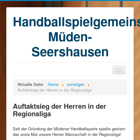
Handballspielgemein
Müden-
Seershausen
Home
Aktuelle Seite:
Home
sonstiges
Auftaktsieg der Herren in der Regionsliga
Teams
Training
Auftaktsieg der Herren in der
Regionsliga
Kontakt
Förderkreis
Seit der Gründung der Müdener Handballsparte spielte gestern
Sponsoren
das erste Mal unsere Herren Mannschaft in der Regionsliga!