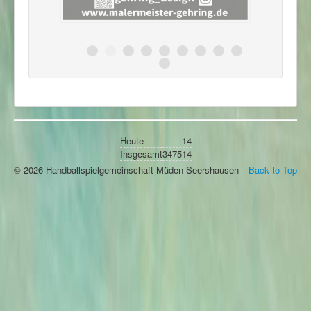
Heute
14
Insgesamt
347514
© 2026 Handballspielgemeinschaft Müden-Seershausen
Back to Top