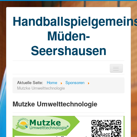
Handballspielgemein
Müden-
Seershausen
Home
Aktuelle Seite:
Home
Sponsoren
Mutzke Umwelttechnologie
Teams
Training
Mutzke Umwelttechnologie
Kontakt
Förderkreis
Sponsoren