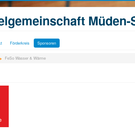
ielgemeinschaft Müden-
kt
Förderkreis
Sponsoren
FeSo Wasser & Wärme